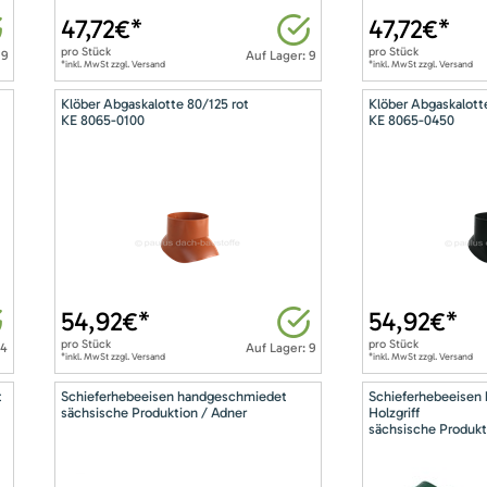
47,72
€*
47,72
€*
pro
Stück
pro
Stück
 9
Auf Lager: 9
*inkl. MwSt zzgl. Versand
*inkl. MwSt zzgl. Versand
Klöber Abgaskalotte 80/125 rot
Klöber Abgaskalott
KE 8065-0100
KE 8065-0450
54,92
€*
54,92
€*
pro
Stück
pro
Stück
14
Auf Lager: 9
*inkl. MwSt zzgl. Versand
*inkl. MwSt zzgl. Versand
t
Schieferhebeeisen handgeschmiedet
Schieferhebeeisen
sächsische Produktion / Adner
Holzgriff
sächsische Produkt