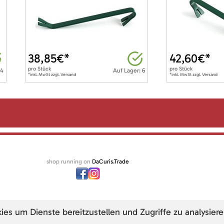
38,85
€*
42,60
€*
pro
Stück
pro
Stück
 4
Auf Lager: 6
*inkl. MwSt zzgl. Versand
*inkl. MwSt zzgl. Versand
shop running on
DaCuris.Trade
s um Dienste bereitzustellen und Zugriffe zu analysiere