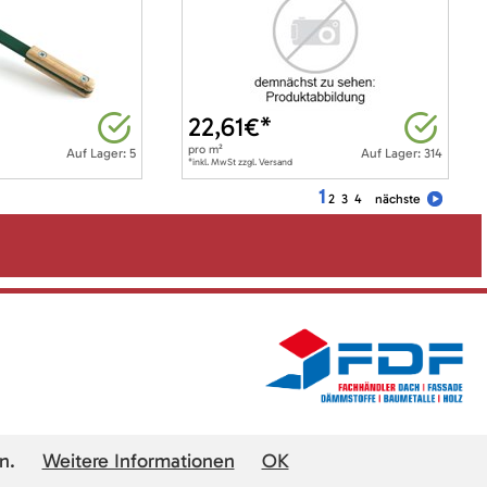
22,61
€*
pro
m²
Auf Lager: 5
Auf Lager: 314
*inkl. MwSt zzgl. Versand
1
2
3
4
nächste
n.
Weitere Informationen
OK