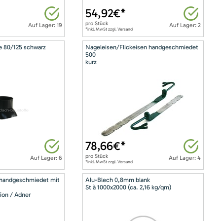
54,92
€*
pro
Stück
Auf Lager: 19
Auf Lager: 2
*inkl. MwSt zzgl. Versand
e 80/125 schwarz
Nageleisen/Flickeisen handgeschmiedet
500
kurz
78,66
€*
pro
Stück
Auf Lager: 6
Auf Lager: 4
*inkl. MwSt zzgl. Versand
 handgeschmiedet mit
Alu-Blech 0,8mm blank
St à 1000x2000 (ca. 2,16 kg/qm)
ion / Adner