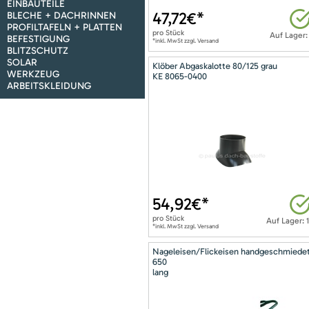
EINBAUTEILE
47,72
€*
BLECHE + DACHRINNEN
PROFILTAFELN + PLATTEN
pro
Stück
Auf Lager:
BEFESTIGUNG
*inkl. MwSt zzgl. Versand
BLITZSCHUTZ
SOLAR
Klöber Abgaskalotte 80/125 grau
WERKZEUG
KE 8065-0400
ARBEITSKLEIDUNG
54,92
€*
pro
Stück
Auf Lager: 
*inkl. MwSt zzgl. Versand
Nageleisen/Flickeisen handgeschmiede
650
lang