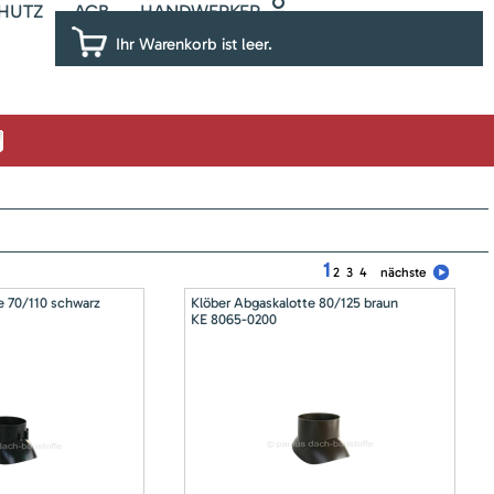
HUTZ
AGB
HANDWERKER
Ihr Warenkorb ist leer.
1
2
3
4
nächste
e 70/110 schwarz
Klöber Abgaskalotte 80/125 braun
KE 8065-0200