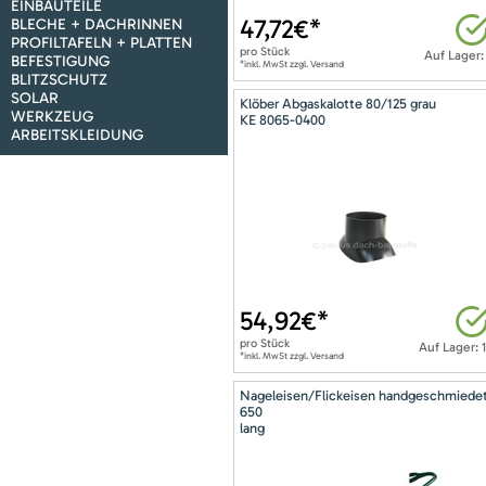
EINBAUTEILE
47,72
€*
BLECHE + DACHRINNEN
PROFILTAFELN + PLATTEN
pro
Stück
Auf Lager:
BEFESTIGUNG
*inkl. MwSt zzgl. Versand
BLITZSCHUTZ
SOLAR
Klöber Abgaskalotte 80/125 grau
WERKZEUG
KE 8065-0400
ARBEITSKLEIDUNG
54,92
€*
pro
Stück
Auf Lager: 
*inkl. MwSt zzgl. Versand
Nageleisen/Flickeisen handgeschmiede
650
lang