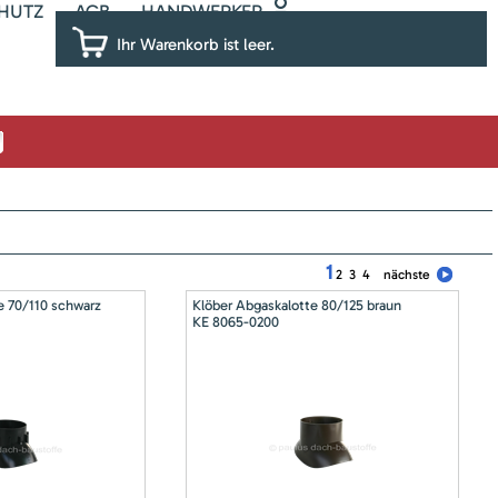
HUTZ
AGB
HANDWERKER
Ihr Warenkorb ist leer.
1
2
3
4
nächste
e 70/110 schwarz
Klöber Abgaskalotte 80/125 braun
KE 8065-0200