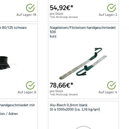
54,92
€*
pro
Stück
Auf Lager: 19
Auf Lager: 2
*inkl. MwSt zzgl. Versand
e 80/125 schwarz
Nageleisen/Flickeisen handgeschmiedet
500
kurz
78,66
€*
pro
Stück
Auf Lager: 6
Auf Lager: 4
*inkl. MwSt zzgl. Versand
 handgeschmiedet mit
Alu-Blech 0,8mm blank
St à 1000x2000 (ca. 2,16 kg/qm)
ion / Adner