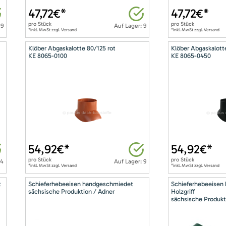
47,72
€*
47,72
€*
pro
Stück
pro
Stück
 9
Auf Lager: 9
*inkl. MwSt zzgl. Versand
*inkl. MwSt zzgl. Versand
Klöber Abgaskalotte 80/125 rot
Klöber Abgaskalott
KE 8065-0100
KE 8065-0450
54,92
€*
54,92
€*
pro
Stück
pro
Stück
14
Auf Lager: 9
*inkl. MwSt zzgl. Versand
*inkl. MwSt zzgl. Versand
t
Schieferhebeeisen handgeschmiedet
Schieferhebeeisen
sächsische Produktion / Adner
Holzgriff
sächsische Produkt