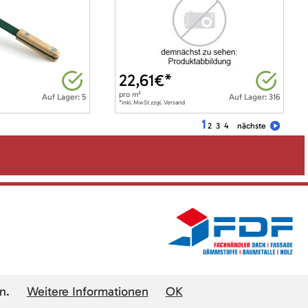
22,61
€*
pro
m²
Auf Lager: 5
Auf Lager: 316
*inkl. MwSt zzgl. Versand
1
2
3
4
nächste
n.
Weitere Informationen
OK