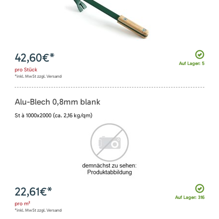
42,60
€*
Auf Lager: 5
pro
Stück
*inkl. MwSt zzgl. Versand
Alu-Blech 0,8mm blank
St à 1000x2000 (ca. 2,16 kg/qm)
22,61
€*
Auf Lager: 316
pro
m²
*inkl. MwSt zzgl. Versand