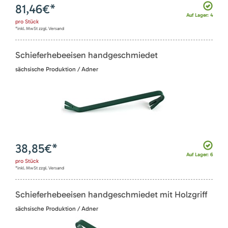
81,46
€*
Auf Lager: 4
pro
Stück
*inkl. MwSt zzgl. Versand
Schieferhebeeisen handgeschmiedet
sächsische Produktion / Adner
38,85
€*
Auf Lager: 6
pro
Stück
*inkl. MwSt zzgl. Versand
Schieferhebeeisen handgeschmiedet mit Holzgriff
sächsische Produktion / Adner