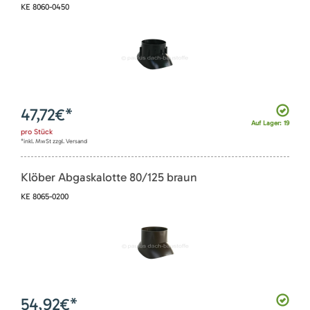
KE 8060-0450
47,72
€*
Auf Lager: 19
pro
Stück
*inkl. MwSt zzgl. Versand
Klöber Abgaskalotte 80/125 braun
KE 8065-0200
54,92
€*