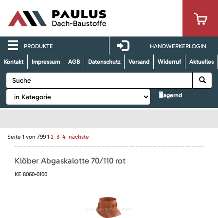
PRODUKTE
HANDWERKERLOGIN
Kontakt
Impressum
AGB
Datenschutz
Versand
Widerruf
Aktuelles
lagernd
Seite
1
von
799
1
2
3
4
nächste
Klöber Abgaskalotte 70/110 rot
KE 8060-0100