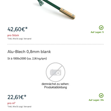
42,60
€*
Auf Lager: 5
pro
Stück
*inkl. MwSt zzgl. Versand
Alu-Blech 0,8mm blank
St à 1000x2000 (ca. 2,16 kg/qm)
22,61
€*
Auf Lager: 314
pro
m²
*inkl. MwSt zzgl. Versand