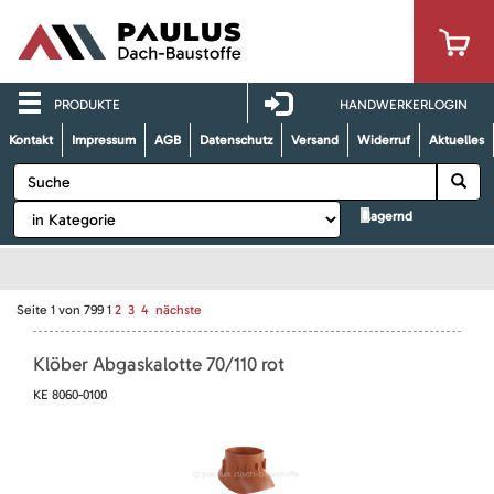
PRODUKTE
HANDWERKERLOGIN
Kontakt
Impressum
AGB
Datenschutz
Versand
Widerruf
Aktuelles
lagernd
Seite
1
von
799
1
2
3
4
nächste
Klöber Abgaskalotte 70/110 rot
KE 8060-0100