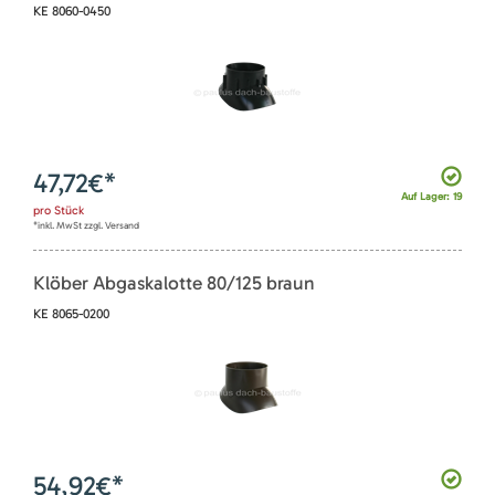
KE 8060-0450
47,72
€*
Auf Lager: 19
pro
Stück
*inkl. MwSt zzgl. Versand
Klöber Abgaskalotte 80/125 braun
KE 8065-0200
54,92
€*