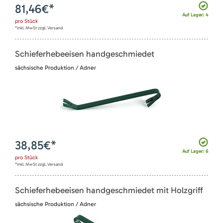
81,46
€*
Auf Lager: 4
pro
Stück
*inkl. MwSt zzgl. Versand
Schieferhebeeisen handgeschmiedet
sächsische Produktion / Adner
38,85
€*
Auf Lager: 6
pro
Stück
*inkl. MwSt zzgl. Versand
Schieferhebeeisen handgeschmiedet mit Holzgriff
sächsische Produktion / Adner