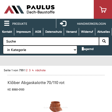
PRODUKTE
HANDWERKERLOGIN
Kontakt
Impressum
AGB
Datenschutz
Versand
Widerruf
Aktuelles
lagernd
Seite
1
von
799
1
2
3
4
nächste
Klöber Abgaskalotte 70/110 rot
KE 8060-0100