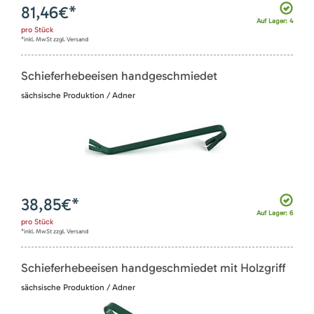
81,46
€*
Auf Lager: 4
pro
Stück
*inkl. MwSt zzgl. Versand
Schieferhebeeisen handgeschmiedet
sächsische Produktion / Adner
38,85
€*
Auf Lager: 6
pro
Stück
*inkl. MwSt zzgl. Versand
Schieferhebeeisen handgeschmiedet mit Holzgriff
sächsische Produktion / Adner