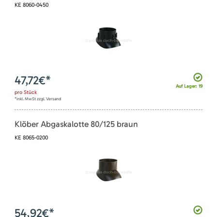
KE 8060-0450
47,72
€*
Auf Lager: 19
pro
Stück
*inkl. MwSt zzgl. Versand
Klöber Abgaskalotte 80/125 braun
KE 8065-0200
54,92
€*