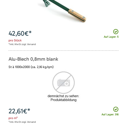
42,60
€*
Auf Lager: 5
pro
Stück
*inkl. MwSt zzgl. Versand
Alu-Blech 0,8mm blank
St à 1000x2000 (ca. 2,16 kg/qm)
22,61
€*
Auf Lager: 316
pro
m²
*inkl. MwSt zzgl. Versand