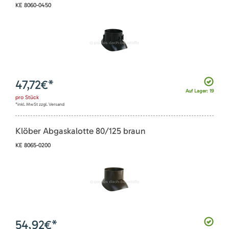
KE 8060-0450
47,72
€*
Auf Lager: 19
pro
Stück
*inkl. MwSt zzgl. Versand
Klöber Abgaskalotte 80/125 braun
KE 8065-0200
54,92
€*