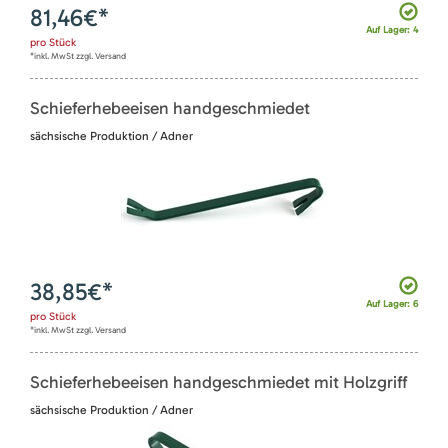
81,46
€*
Auf Lager: 4
pro
Stück
*inkl. MwSt zzgl. Versand
Schieferhebeeisen handgeschmiedet
sächsische Produktion / Adner
38,85
€*
Auf Lager: 6
pro
Stück
*inkl. MwSt zzgl. Versand
Schieferhebeeisen handgeschmiedet mit Holzgriff
sächsische Produktion / Adner