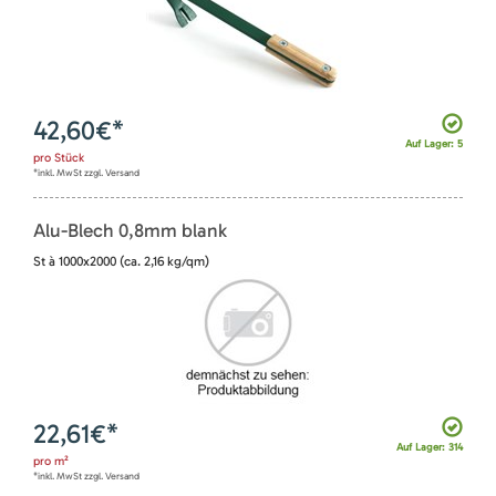
42,60
€*
Auf Lager: 5
pro
Stück
*inkl. MwSt zzgl. Versand
Alu-Blech 0,8mm blank
St à 1000x2000 (ca. 2,16 kg/qm)
22,61
€*
Auf Lager: 314
pro
m²
*inkl. MwSt zzgl. Versand