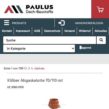
PRODUKTE
HANDWERKERLOGIN
Kontakt
Impressum
AGB
Datenschutz
Versand
Widerruf
Aktuelles
lagernd
Seite
1
von
799
1
2
3
4
nächste
Klöber Abgaskalotte 70/110 rot
KE 8060-0100