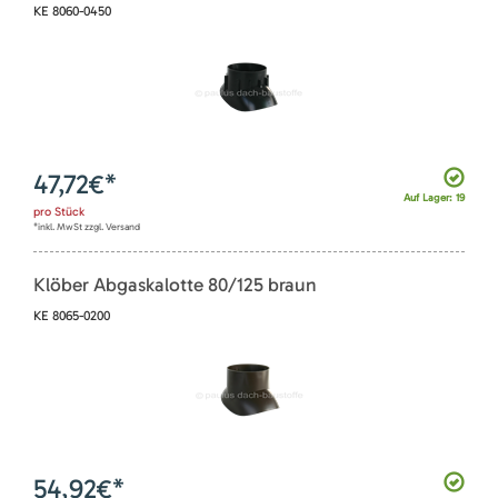
KE 8060-0450
47,72
€*
Auf Lager: 19
pro
Stück
*inkl. MwSt zzgl. Versand
Klöber Abgaskalotte 80/125 braun
KE 8065-0200
54,92
€*