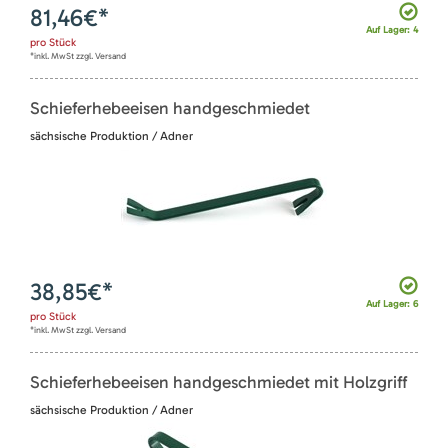
81,46
€*
Auf Lager: 4
pro
Stück
*inkl. MwSt zzgl. Versand
Schieferhebeeisen handgeschmiedet
sächsische Produktion / Adner
38,85
€*
Auf Lager: 6
pro
Stück
*inkl. MwSt zzgl. Versand
Schieferhebeeisen handgeschmiedet mit Holzgriff
sächsische Produktion / Adner