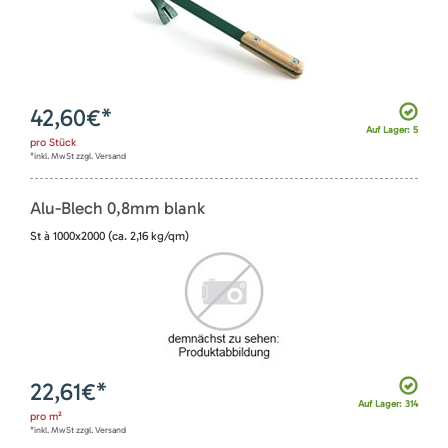
42,60
€*
Auf Lager: 5
pro
Stück
*inkl. MwSt zzgl. Versand
Alu-Blech 0,8mm blank
St à 1000x2000 (ca. 2,16 kg/qm)
22,61
€*
Auf Lager: 314
pro
m²
*inkl. MwSt zzgl. Versand