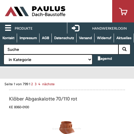
PRODUKTE
HANDWERKERLOGIN
Kontakt
Impressum
AGB
Datenschutz
Versand
Widerruf
Aktuelles
lagernd
Seite
1
von
799
1
2
3
4
nächste
Klöber Abgaskalotte 70/110 rot
KE 8060-0100